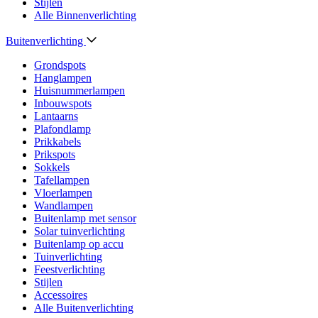
Stijlen
Alle Binnenverlichting
Buitenverlichting
Grondspots
Hanglampen
Huisnummerlampen
Inbouwspots
Lantaarns
Plafondlamp
Prikkabels
Prikspots
Sokkels
Tafellampen
Vloerlampen
Wandlampen
Buitenlamp met sensor
Solar tuinverlichting
Buitenlamp op accu
Tuinverlichting
Feestverlichting
Stijlen
Accessoires
Alle Buitenverlichting