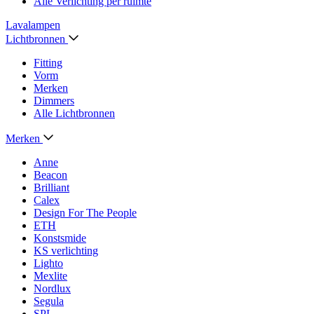
Alle Verlichting per ruimte
Lavalampen
Lichtbronnen
Fitting
Vorm
Merken
Dimmers
Alle Lichtbronnen
Merken
Anne
Beacon
Brilliant
Calex
Design For The People
ETH
Konstsmide
KS verlichting
Lighto
Mexlite
Nordlux
Segula
SPL