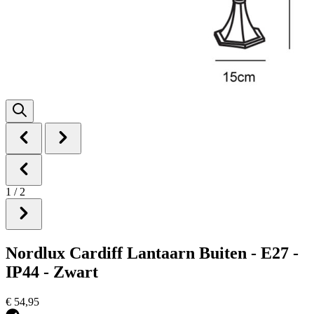
1
/
2
Nordlux Cardiff Lantaarn Buiten - E27 -
IP44 - Zwart
€ 54,95