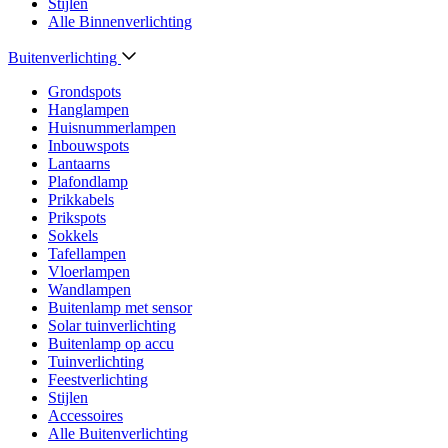
Stijlen
Alle Binnenverlichting
Buitenverlichting
Grondspots
Hanglampen
Huisnummerlampen
Inbouwspots
Lantaarns
Plafondlamp
Prikkabels
Prikspots
Sokkels
Tafellampen
Vloerlampen
Wandlampen
Buitenlamp met sensor
Solar tuinverlichting
Buitenlamp op accu
Tuinverlichting
Feestverlichting
Stijlen
Accessoires
Alle Buitenverlichting