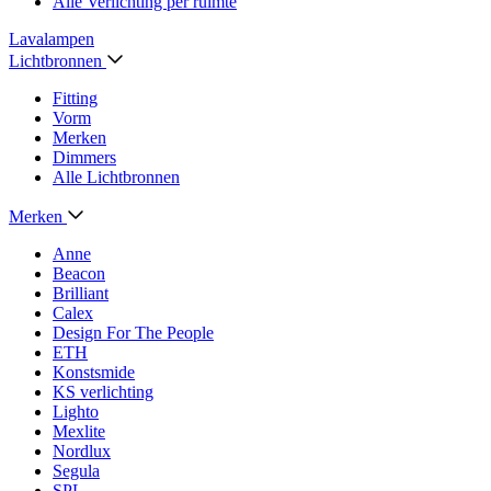
Alle Verlichting per ruimte
Lavalampen
Lichtbronnen
Fitting
Vorm
Merken
Dimmers
Alle Lichtbronnen
Merken
Anne
Beacon
Brilliant
Calex
Design For The People
ETH
Konstsmide
KS verlichting
Lighto
Mexlite
Nordlux
Segula
SPL