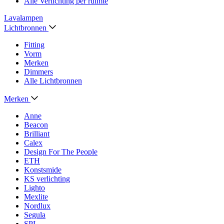
Alle Verlichting per ruimte
Lavalampen
Lichtbronnen
Fitting
Vorm
Merken
Dimmers
Alle Lichtbronnen
Merken
Anne
Beacon
Brilliant
Calex
Design For The People
ETH
Konstsmide
KS verlichting
Lighto
Mexlite
Nordlux
Segula
SPL