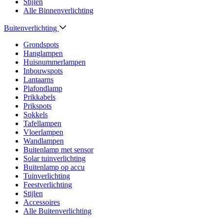
Stijlen
Alle Binnenverlichting
Buitenverlichting
Grondspots
Hanglampen
Huisnummerlampen
Inbouwspots
Lantaarns
Plafondlamp
Prikkabels
Prikspots
Sokkels
Tafellampen
Vloerlampen
Wandlampen
Buitenlamp met sensor
Solar tuinverlichting
Buitenlamp op accu
Tuinverlichting
Feestverlichting
Stijlen
Accessoires
Alle Buitenverlichting