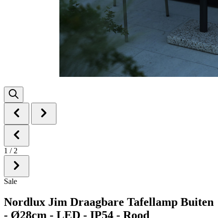
1
/
2
Sale
Nordlux Jim Draagbare Tafellamp Buiten
- Ø28cm - LED - IP54 - Rood