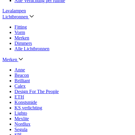
Alle Verlichting per ruimte
Lavalampen
Lichtbronnen
Fitting
Vorm
Merken
Dimmers
Alle Lichtbronnen
Merken
Anne
Beacon
Brilliant
Calex
Design For The People
ETH
Konstsmide
KS verlichting
Lighto
Mexlite
Nordlux
Segula
SPL