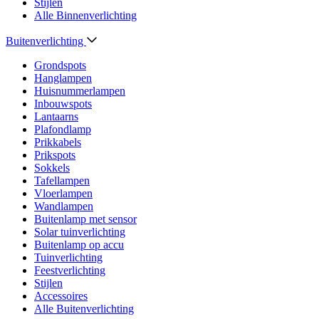
Stijlen
Alle Binnenverlichting
Buitenverlichting
Grondspots
Hanglampen
Huisnummerlampen
Inbouwspots
Lantaarns
Plafondlamp
Prikkabels
Prikspots
Sokkels
Tafellampen
Vloerlampen
Wandlampen
Buitenlamp met sensor
Solar tuinverlichting
Buitenlamp op accu
Tuinverlichting
Feestverlichting
Stijlen
Accessoires
Alle Buitenverlichting