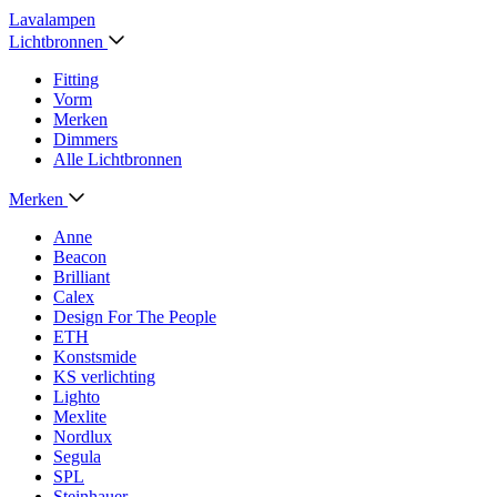
Lavalampen
Lichtbronnen
Fitting
Vorm
Merken
Dimmers
Alle Lichtbronnen
Merken
Anne
Beacon
Brilliant
Calex
Design For The People
ETH
Konstsmide
KS verlichting
Lighto
Mexlite
Nordlux
Segula
SPL
Steinhauer