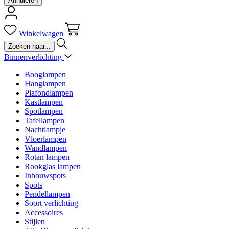
Annuleren
Winkelwagen
Binnenverlichting
Booglampen
Hanglampen
Plafondlampen
Kastlampen
Spotlampen
Tafellampen
Nachtlampje
Vloerlampen
Wandlampen
Rotan lampen
Rookglas lampen
Inbouwspots
Spots
Pendellampen
Soort verlichting
Accessoires
Stijlen