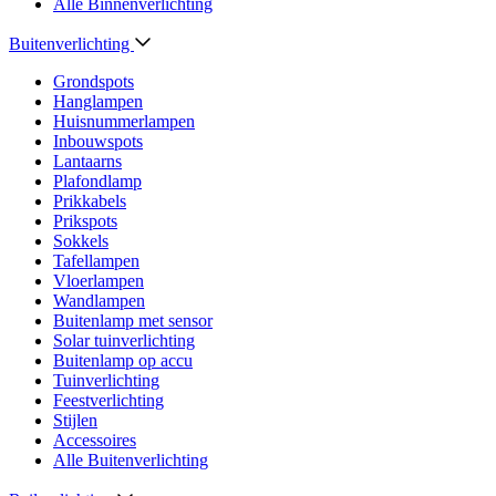
Alle Binnenverlichting
Buitenverlichting
Grondspots
Hanglampen
Huisnummerlampen
Inbouwspots
Lantaarns
Plafondlamp
Prikkabels
Prikspots
Sokkels
Tafellampen
Vloerlampen
Wandlampen
Buitenlamp met sensor
Solar tuinverlichting
Buitenlamp op accu
Tuinverlichting
Feestverlichting
Stijlen
Accessoires
Alle Buitenverlichting