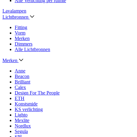
Alle Verlichting per ruimte
Lavalampen
Lichtbronnen
Fitting
Vorm
Merken
Dimmers
Alle Lichtbronnen
Merken
Anne
Beacon
Brilliant
Calex
Design For The People
ETH
Konstsmide
KS verlichting
Lighto
Mexlite
Nordlux
Segula
SPL