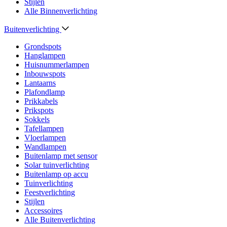
Stijlen
Alle Binnenverlichting
Buitenverlichting
Grondspots
Hanglampen
Huisnummerlampen
Inbouwspots
Lantaarns
Plafondlamp
Prikkabels
Prikspots
Sokkels
Tafellampen
Vloerlampen
Wandlampen
Buitenlamp met sensor
Solar tuinverlichting
Buitenlamp op accu
Tuinverlichting
Feestverlichting
Stijlen
Accessoires
Alle Buitenverlichting