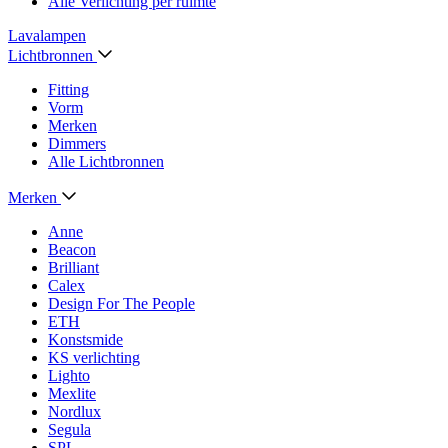
Alle Verlichting per ruimte
Lavalampen
Lichtbronnen
Fitting
Vorm
Merken
Dimmers
Alle Lichtbronnen
Merken
Anne
Beacon
Brilliant
Calex
Design For The People
ETH
Konstsmide
KS verlichting
Lighto
Mexlite
Nordlux
Segula
SPL