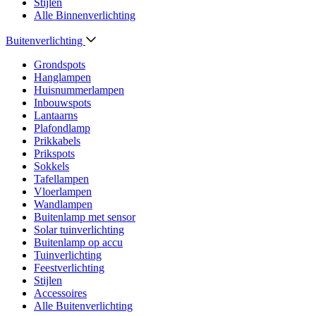
Stijlen
Alle Binnenverlichting
Buitenverlichting
Grondspots
Hanglampen
Huisnummerlampen
Inbouwspots
Lantaarns
Plafondlamp
Prikkabels
Prikspots
Sokkels
Tafellampen
Vloerlampen
Wandlampen
Buitenlamp met sensor
Solar tuinverlichting
Buitenlamp op accu
Tuinverlichting
Feestverlichting
Stijlen
Accessoires
Alle Buitenverlichting