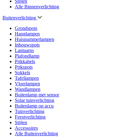
Stijlen
Alle Binnenverlichting
Buitenverlichting
Grondspots
Hanglampen
Huisnummerlampen
Inbouwspots
Lantaarns
Plafondlamp
Prikkabels
Prikspots
Sokkels
Tafellampen
Vloerlampen
Wandlampen
Buitenlamp met sensor
Solar tuinverlichting
Buitenlamp op accu
Tuinverlichting
Feestverlichting
Stijlen
Accessoires
Alle Buitenverlichting