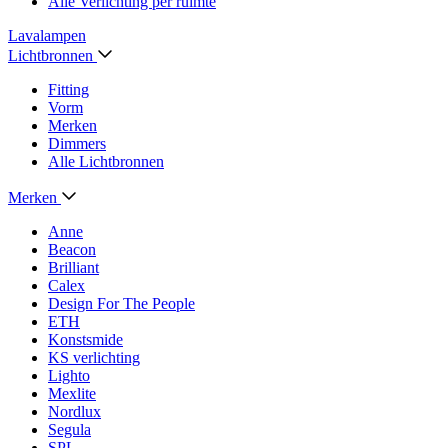
Alle Verlichting per ruimte
Lavalampen
Lichtbronnen
Fitting
Vorm
Merken
Dimmers
Alle Lichtbronnen
Merken
Anne
Beacon
Brilliant
Calex
Design For The People
ETH
Konstsmide
KS verlichting
Lighto
Mexlite
Nordlux
Segula
SPL