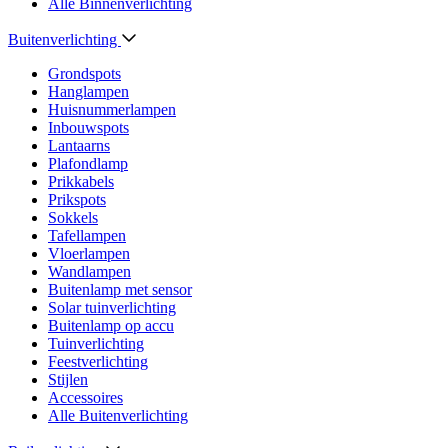
Alle Binnenverlichting
Buitenverlichting
Grondspots
Hanglampen
Huisnummerlampen
Inbouwspots
Lantaarns
Plafondlamp
Prikkabels
Prikspots
Sokkels
Tafellampen
Vloerlampen
Wandlampen
Buitenlamp met sensor
Solar tuinverlichting
Buitenlamp op accu
Tuinverlichting
Feestverlichting
Stijlen
Accessoires
Alle Buitenverlichting