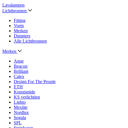
Lavalampen
Lichtbronnen
Fitting
Vorm
Merken
Dimmers
Alle Lichtbronnen
Merken
Anne
Beacon
Brilliant
Calex
Design For The People
ETH
Konstsmide
KS verlichting
Lighto
Mexlite
Nordlux
Segula
SPL
Steinhauer