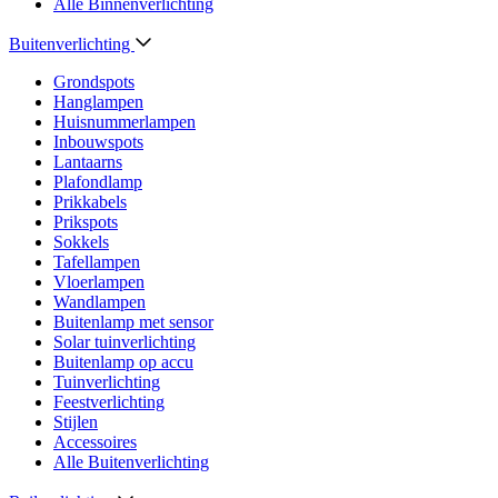
Alle Binnenverlichting
Buitenverlichting
Grondspots
Hanglampen
Huisnummerlampen
Inbouwspots
Lantaarns
Plafondlamp
Prikkabels
Prikspots
Sokkels
Tafellampen
Vloerlampen
Wandlampen
Buitenlamp met sensor
Solar tuinverlichting
Buitenlamp op accu
Tuinverlichting
Feestverlichting
Stijlen
Accessoires
Alle Buitenverlichting