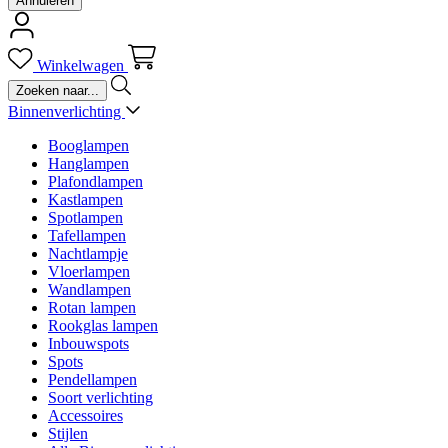
Annuleren
Winkelwagen
Binnenverlichting
Booglampen
Hanglampen
Plafondlampen
Kastlampen
Spotlampen
Tafellampen
Nachtlampje
Vloerlampen
Wandlampen
Rotan lampen
Rookglas lampen
Inbouwspots
Spots
Pendellampen
Soort verlichting
Accessoires
Stijlen