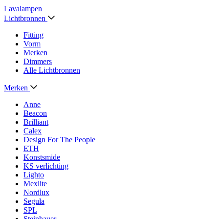
Lavalampen
Lichtbronnen
Fitting
Vorm
Merken
Dimmers
Alle Lichtbronnen
Merken
Anne
Beacon
Brilliant
Calex
Design For The People
ETH
Konstsmide
KS verlichting
Lighto
Mexlite
Nordlux
Segula
SPL
Steinhauer