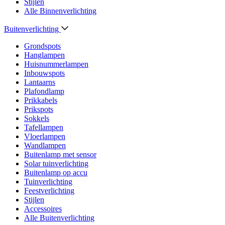
Stijlen
Alle Binnenverlichting
Buitenverlichting
Grondspots
Hanglampen
Huisnummerlampen
Inbouwspots
Lantaarns
Plafondlamp
Prikkabels
Prikspots
Sokkels
Tafellampen
Vloerlampen
Wandlampen
Buitenlamp met sensor
Solar tuinverlichting
Buitenlamp op accu
Tuinverlichting
Feestverlichting
Stijlen
Accessoires
Alle Buitenverlichting