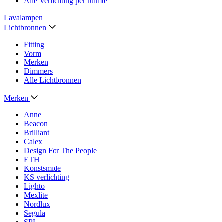
Alle Verlichting per ruimte
Lavalampen
Lichtbronnen
Fitting
Vorm
Merken
Dimmers
Alle Lichtbronnen
Merken
Anne
Beacon
Brilliant
Calex
Design For The People
ETH
Konstsmide
KS verlichting
Lighto
Mexlite
Nordlux
Segula
SPL