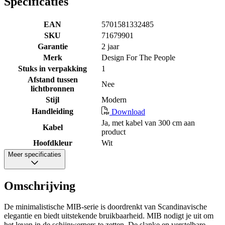
Specificaties
EAN
5701581332485
SKU
71679901
Garantie
2 jaar
Merk
Design For The People
Stuks in verpakking
1
Afstand tussen
Nee
lichtbronnen
Stijl
Modern
Handleiding
Download
Ja, met kabel van 300 cm aan
Kabel
product
Hoofdkleur
Wit
Meer specificaties
Omschrijving
De minimalistische MIB-serie is doordrenkt van Scandinavische
elegantie en biedt uitstekende bruikbaarheid. MIB nodigt je uit om
het leven in de schijnwerpers te zetten. De slanke en verstelbare