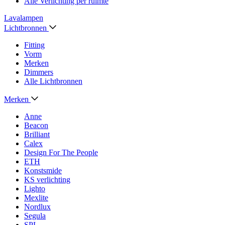
Alle Verlichting per ruimte
Lavalampen
Lichtbronnen
Fitting
Vorm
Merken
Dimmers
Alle Lichtbronnen
Merken
Anne
Beacon
Brilliant
Calex
Design For The People
ETH
Konstsmide
KS verlichting
Lighto
Mexlite
Nordlux
Segula
SPL