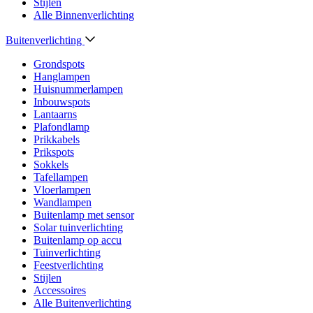
Stijlen
Alle Binnenverlichting
Buitenverlichting
Grondspots
Hanglampen
Huisnummerlampen
Inbouwspots
Lantaarns
Plafondlamp
Prikkabels
Prikspots
Sokkels
Tafellampen
Vloerlampen
Wandlampen
Buitenlamp met sensor
Solar tuinverlichting
Buitenlamp op accu
Tuinverlichting
Feestverlichting
Stijlen
Accessoires
Alle Buitenverlichting