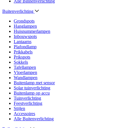
Alle Binnenverlichting
Buitenverlichting
Grondspots
Hanglampen
Huisnummerlampen
Inbouwspots
Lantaarns
Plafondlamp
Prikkabels
Prikspots
Sokkels
Tafellampen
Vloerlampen
Wandlampen
Buitenlamp met sensor
Solar tuinverlichting
Buitenlamp op accu
Tuinverlichting
Feestverlichting
Stijlen
Accessoires
Alle Buitenverlichting