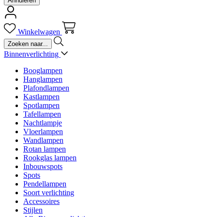
Annuleren
Winkelwagen
Binnenverlichting
Booglampen
Hanglampen
Plafondlampen
Kastlampen
Spotlampen
Tafellampen
Nachtlampje
Vloerlampen
Wandlampen
Rotan lampen
Rookglas lampen
Inbouwspots
Spots
Pendellampen
Soort verlichting
Accessoires
Stijlen