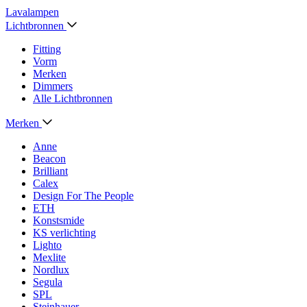
Lavalampen
Lichtbronnen
Fitting
Vorm
Merken
Dimmers
Alle Lichtbronnen
Merken
Anne
Beacon
Brilliant
Calex
Design For The People
ETH
Konstsmide
KS verlichting
Lighto
Mexlite
Nordlux
Segula
SPL
Steinhauer