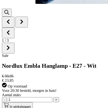
1
/
3
Sale
Nordlux Embla Hanglamp - E27 - Wit
€ 59,95
€ 23,85
Op voorraad
Voor 20:30 besteld, morgen in huis!
Aantal stuks
-
+
In winkelwagen