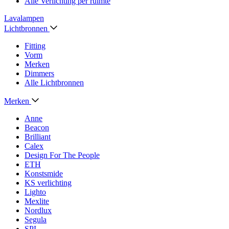
Alle Verlichting per ruimte
Lavalampen
Lichtbronnen
Fitting
Vorm
Merken
Dimmers
Alle Lichtbronnen
Merken
Anne
Beacon
Brilliant
Calex
Design For The People
ETH
Konstsmide
KS verlichting
Lighto
Mexlite
Nordlux
Segula
SPL