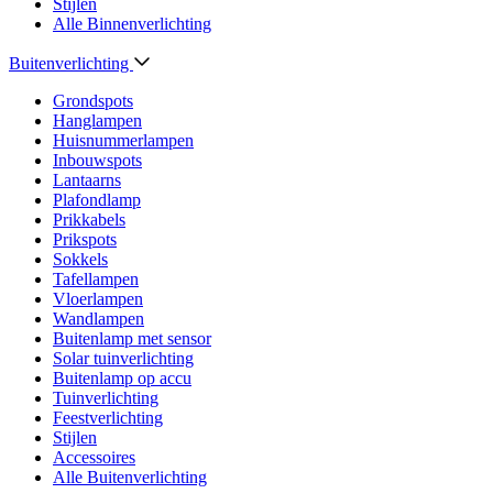
Stijlen
Alle Binnenverlichting
Buitenverlichting
Grondspots
Hanglampen
Huisnummerlampen
Inbouwspots
Lantaarns
Plafondlamp
Prikkabels
Prikspots
Sokkels
Tafellampen
Vloerlampen
Wandlampen
Buitenlamp met sensor
Solar tuinverlichting
Buitenlamp op accu
Tuinverlichting
Feestverlichting
Stijlen
Accessoires
Alle Buitenverlichting