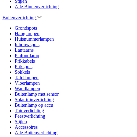
Stijlen
Alle Binnenverlichting
Buitenverlichting
Grondspots
Hanglampen
Huisnummerlampen
Inbouwspots
Lantaarns
Plafondlamp
Prikkabels
Prikspots
Sokkels
Tafellampen
Vloerlampen
Wandlampen
Buitenlamp met sensor
Solar tuinverlichting
Buitenlamp op accu
Tuinverlichting
Feestverlichting
Stijlen
Accessoires
Alle Buitenverlichting