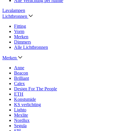
Alle Verlichting per ruimte
Lavalampen
Lichtbronnen
Fitting
Vorm
Merken
Dimmers
Alle Lichtbronnen
Merken
Anne
Beacon
Brilliant
Calex
Design For The People
ETH
Konstsmide
KS verlichting
Lighto
Mexlite
Nordlux
Segula
SPL