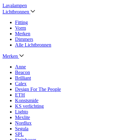
Lavalampen
Lichtbronnen
Fitting
Vorm
Merken
Dimmers
Alle Lichtbronnen
Merken
Anne
Beacon
Brilliant
Calex
Design For The People
ETH
Konstsmide
KS verlichting
Lighto
Mexlite
Nordlux
Segula
SPL
Steinhauer