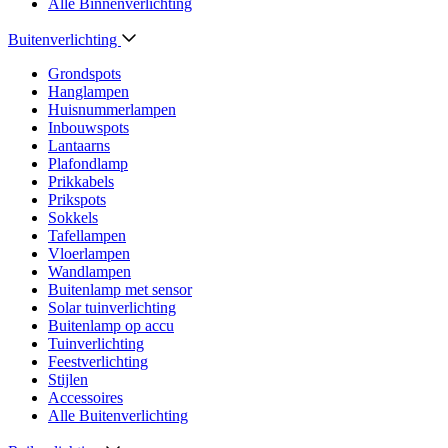
Alle Binnenverlichting
Buitenverlichting
Grondspots
Hanglampen
Huisnummerlampen
Inbouwspots
Lantaarns
Plafondlamp
Prikkabels
Prikspots
Sokkels
Tafellampen
Vloerlampen
Wandlampen
Buitenlamp met sensor
Solar tuinverlichting
Buitenlamp op accu
Tuinverlichting
Feestverlichting
Stijlen
Accessoires
Alle Buitenverlichting