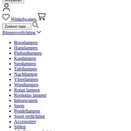
Annuleren
Winkelwagen
Binnenverlichting
Booglampen
Hanglampen
Plafondlampen
Kastlampen
Spotlampen
Tafellampen
Nachtlampje
Vloerlampen
Wandlampen
Rotan lampen
Rookglas lampen
Inbouwspots
Spots
Pendellampen
Soort verlichting
Accessoires
Stijlen