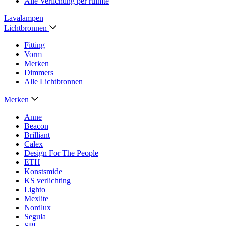
Alle Verlichting per ruimte
Lavalampen
Lichtbronnen
Fitting
Vorm
Merken
Dimmers
Alle Lichtbronnen
Merken
Anne
Beacon
Brilliant
Calex
Design For The People
ETH
Konstsmide
KS verlichting
Lighto
Mexlite
Nordlux
Segula
SPL