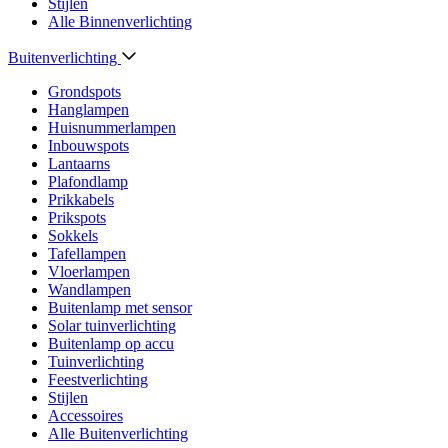
Stijlen
Alle Binnenverlichting
Buitenverlichting
Grondspots
Hanglampen
Huisnummerlampen
Inbouwspots
Lantaarns
Plafondlamp
Prikkabels
Prikspots
Sokkels
Tafellampen
Vloerlampen
Wandlampen
Buitenlamp met sensor
Solar tuinverlichting
Buitenlamp op accu
Tuinverlichting
Feestverlichting
Stijlen
Accessoires
Alle Buitenverlichting