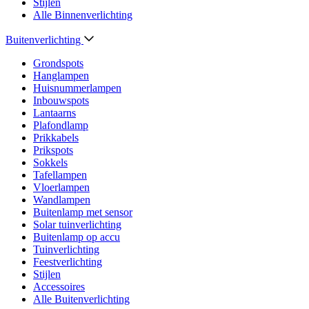
Stijlen
Alle Binnenverlichting
Buitenverlichting
Grondspots
Hanglampen
Huisnummerlampen
Inbouwspots
Lantaarns
Plafondlamp
Prikkabels
Prikspots
Sokkels
Tafellampen
Vloerlampen
Wandlampen
Buitenlamp met sensor
Solar tuinverlichting
Buitenlamp op accu
Tuinverlichting
Feestverlichting
Stijlen
Accessoires
Alle Buitenverlichting