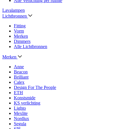
Alle Verlichting per ruimte
Lavalampen
Lichtbronnen
Fitting
Vorm
Merken
Dimmers
Alle Lichtbronnen
Merken
Anne
Beacon
Brilliant
Calex
Design For The People
ETH
Konstsmide
KS verlichting
Lighto
Mexlite
Nordlux
Segula
SPL