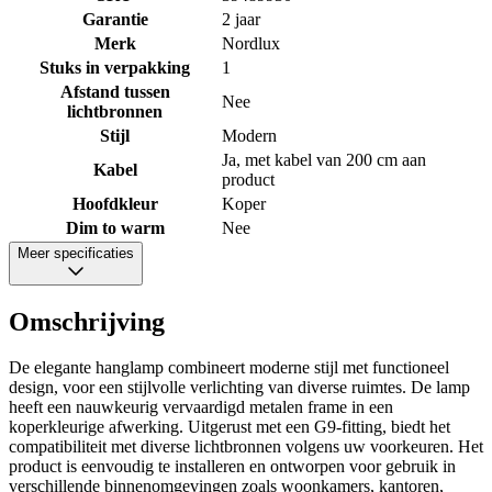
Garantie
2 jaar
Merk
Nordlux
Stuks in verpakking
1
Afstand tussen
Nee
lichtbronnen
Stijl
Modern
Ja, met kabel van 200 cm aan
Kabel
product
Hoofdkleur
Koper
Dim to warm
Nee
Meer specificaties
Omschrijving
De elegante hanglamp combineert moderne stijl met functioneel
design, voor een stijlvolle verlichting van diverse ruimtes. De lamp
heeft een nauwkeurig vervaardigd metalen frame in een
koperkleurige afwerking. Uitgerust met een G9-fitting, biedt het
compatibiliteit met diverse lichtbronnen volgens uw voorkeuren. Het
product is eenvoudig te installeren en ontworpen voor gebruik in
verschillende binnenomgevingen zoals woonkamers, kantoren,