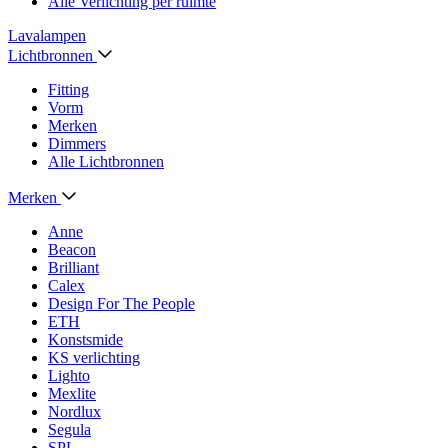
Alle Verlichting per ruimte
Lavalampen
Lichtbronnen
Fitting
Vorm
Merken
Dimmers
Alle Lichtbronnen
Merken
Anne
Beacon
Brilliant
Calex
Design For The People
ETH
Konstsmide
KS verlichting
Lighto
Mexlite
Nordlux
Segula
SPL