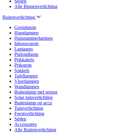
Stijlen
Alle Binnenverlichting
Buitenverlichting
Grondspots
Hanglampen
Huisnummerlampen
Inbouwspots
Lantaarns
Plafondlamp
Prikkabels
Prikspots
Sokkels
Tafellampen
Vloerlampen
Wandlampen
Buitenlamp met sensor
Solar tuinverlichting
Buitenlamp op accu
Tuinverlichting
Feestverlichting
Stijlen
Accessoires
Alle Buitenverlichting