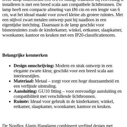
installeren is met een breed scala aan compatibele lichtbronnen. De
lamp heeft een compacte afmeting van Ø6 cm en een lengte van 6
cm, wat het ideaal maakt voor zowel kleine als grotere ruimtes. Met
een stijlvol zwart metalen ontwerp past hij naadloos in een
eigentijdse inrichting. Daarnaast is de lamp geschikt voor
binnenruimtes zoals de kinderkamer, winkel, eetkamer, slaapkamer,
woonkamer, kantoor en keuken met een IP20-classificatienorm.
Belangrijke kenmerken
Design omschrijving:
Modern en strak ontwerp in een
elegante zwarte kleur, geschikt voor een breed scala aan
interieurstijlen.
Materiaal:
Metaal – zorgt voor een hoge duurzaamheid en
een verfijnde uitstraling.
Aansluiting:
GU10 fitting – voor eenvoudige aansluiting en
compatibiliteit met verschillende lichtbronnen.
Ruimte:
Ideaal voor gebruik in de kinderkamer, winkel,
eetkamer, slaapkamer, woonkamer, kantoor en keuken.
De Nordlux Alanis Hanglamp combineert verfijnd design met