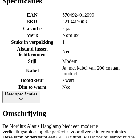
Specificaties
EAN
5704924012099
SKU
2213413003
Garantie
2 jaar
Merk
Nordlux
Stuks in verpakking
1
Afstand tussen
Nee
lichtbronnen
Stijl
Modern
Ja, met kabel van 200 cm aan
Kabel
product
Hoofdkleur
Zwart
Dim to warm
Nee
Meer specificaties
Omschrijving
De Nordlux Alanis Hanglamp biedt een moderne
verlichtingsoplossing die perfect is voor diverse interieurruimtes.
Deze lamp ondersteunt een GU10 fitting, waardoor hij eenvoudig te