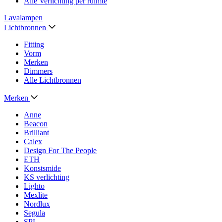
Alle Verlichting per ruimte
Lavalampen
Lichtbronnen
Fitting
Vorm
Merken
Dimmers
Alle Lichtbronnen
Merken
Anne
Beacon
Brilliant
Calex
Design For The People
ETH
Konstsmide
KS verlichting
Lighto
Mexlite
Nordlux
Segula
SPL