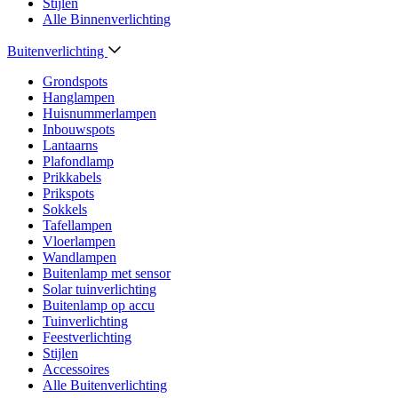
Stijlen
Alle Binnenverlichting
Buitenverlichting
Grondspots
Hanglampen
Huisnummerlampen
Inbouwspots
Lantaarns
Plafondlamp
Prikkabels
Prikspots
Sokkels
Tafellampen
Vloerlampen
Wandlampen
Buitenlamp met sensor
Solar tuinverlichting
Buitenlamp op accu
Tuinverlichting
Feestverlichting
Stijlen
Accessoires
Alle Buitenverlichting