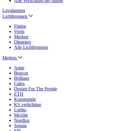
Alle Verlichting per ruimte
Lavalampen
Lichtbronnen
Fitting
Vorm
Merken
Dimmers
Alle Lichtbronnen
Merken
Anne
Beacon
Brilliant
Calex
Design For The People
ETH
Konstsmide
KS verlichting
Lighto
Mexlite
Nordlux
Segula
SPL