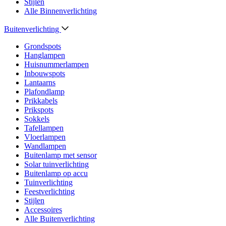
Stijlen
Alle Binnenverlichting
Buitenverlichting
Grondspots
Hanglampen
Huisnummerlampen
Inbouwspots
Lantaarns
Plafondlamp
Prikkabels
Prikspots
Sokkels
Tafellampen
Vloerlampen
Wandlampen
Buitenlamp met sensor
Solar tuinverlichting
Buitenlamp op accu
Tuinverlichting
Feestverlichting
Stijlen
Accessoires
Alle Buitenverlichting