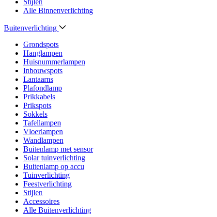
Stijlen
Alle Binnenverlichting
Buitenverlichting
Grondspots
Hanglampen
Huisnummerlampen
Inbouwspots
Lantaarns
Plafondlamp
Prikkabels
Prikspots
Sokkels
Tafellampen
Vloerlampen
Wandlampen
Buitenlamp met sensor
Solar tuinverlichting
Buitenlamp op accu
Tuinverlichting
Feestverlichting
Stijlen
Accessoires
Alle Buitenverlichting