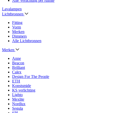
Alle Verlichting per ruimte
Lavalampen
Lichtbronnen
Fitting
Vorm
Merken
Dimmers
Alle Lichtbronnen
Merken
Anne
Beacon
Brilliant
Calex
Design For The People
ETH
Konstsmide
KS verlichting
Lighto
Mexlite
Nordlux
Segula
SPL