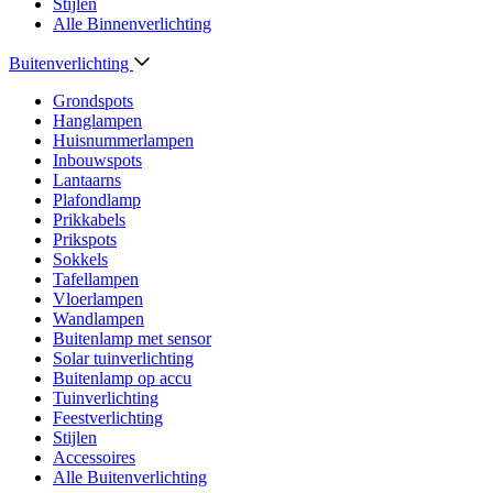
Stijlen
Alle Binnenverlichting
Buitenverlichting
Grondspots
Hanglampen
Huisnummerlampen
Inbouwspots
Lantaarns
Plafondlamp
Prikkabels
Prikspots
Sokkels
Tafellampen
Vloerlampen
Wandlampen
Buitenlamp met sensor
Solar tuinverlichting
Buitenlamp op accu
Tuinverlichting
Feestverlichting
Stijlen
Accessoires
Alle Buitenverlichting