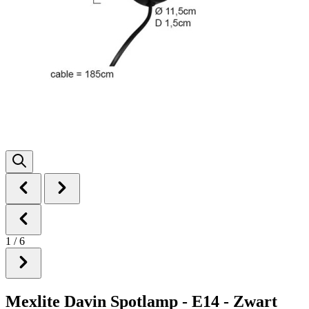
1
/
6
Mexlite Davin Spotlamp - E14 - Zwart