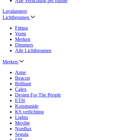
Alle Verlichting per ruimte
Lavalampen
Lichtbronnen
Fitting
Vorm
Merken
Dimmers
Alle Lichtbronnen
Merken
Anne
Beacon
Brilliant
Calex
Design For The People
ETH
Konstsmide
KS verlichting
Lighto
Mexlite
Nordlux
Segula
SPL