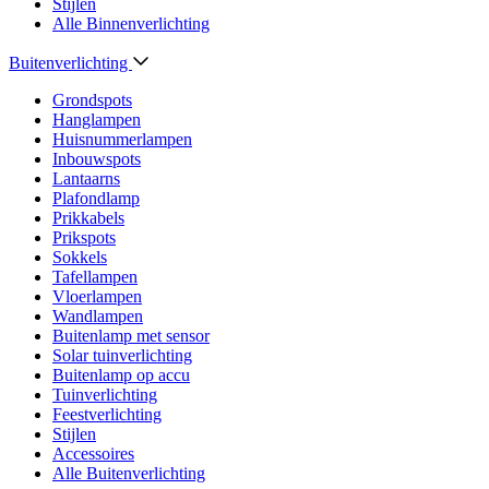
Stijlen
Alle Binnenverlichting
Buitenverlichting
Grondspots
Hanglampen
Huisnummerlampen
Inbouwspots
Lantaarns
Plafondlamp
Prikkabels
Prikspots
Sokkels
Tafellampen
Vloerlampen
Wandlampen
Buitenlamp met sensor
Solar tuinverlichting
Buitenlamp op accu
Tuinverlichting
Feestverlichting
Stijlen
Accessoires
Alle Buitenverlichting