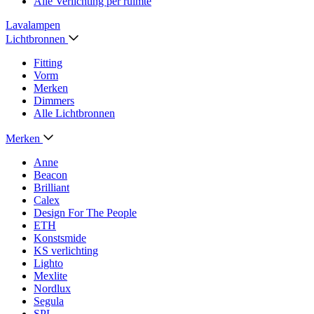
Alle Verlichting per ruimte
Lavalampen
Lichtbronnen
Fitting
Vorm
Merken
Dimmers
Alle Lichtbronnen
Merken
Anne
Beacon
Brilliant
Calex
Design For The People
ETH
Konstsmide
KS verlichting
Lighto
Mexlite
Nordlux
Segula
SPL