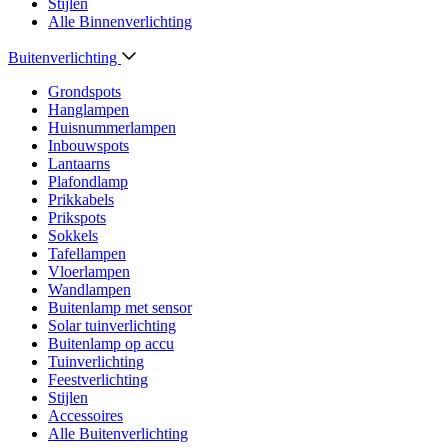
Stijlen
Alle Binnenverlichting
Buitenverlichting
Grondspots
Hanglampen
Huisnummerlampen
Inbouwspots
Lantaarns
Plafondlamp
Prikkabels
Prikspots
Sokkels
Tafellampen
Vloerlampen
Wandlampen
Buitenlamp met sensor
Solar tuinverlichting
Buitenlamp op accu
Tuinverlichting
Feestverlichting
Stijlen
Accessoires
Alle Buitenverlichting