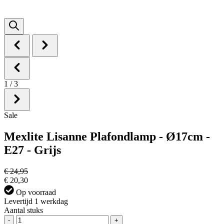
1
/
3
Sale
Mexlite Lisanne Plafondlamp - Ø17cm -
E27 - Grijs
€ 24,95
€ 20,30
Op voorraad
Levertijd 1 werkdag
Aantal stuks
-
+