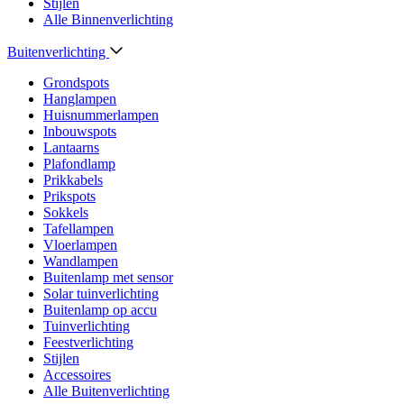
Stijlen
Alle Binnenverlichting
Buitenverlichting
Grondspots
Hanglampen
Huisnummerlampen
Inbouwspots
Lantaarns
Plafondlamp
Prikkabels
Prikspots
Sokkels
Tafellampen
Vloerlampen
Wandlampen
Buitenlamp met sensor
Solar tuinverlichting
Buitenlamp op accu
Tuinverlichting
Feestverlichting
Stijlen
Accessoires
Alle Buitenverlichting