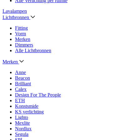
Alle Verlichting per ruimte
Lavalampen
Lichtbronnen
Fitting
Vorm
Merken
Dimmers
Alle Lichtbronnen
Merken
Anne
Beacon
Brilliant
Calex
Design For The People
ETH
Konstsmide
KS verlichting
Lighto
Mexlite
Nordlux
Segula
SPL