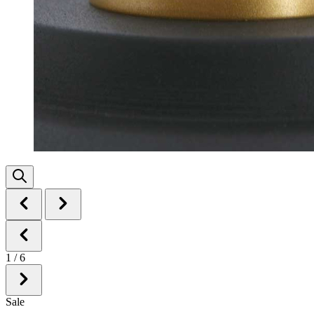
1
/
6
Sale