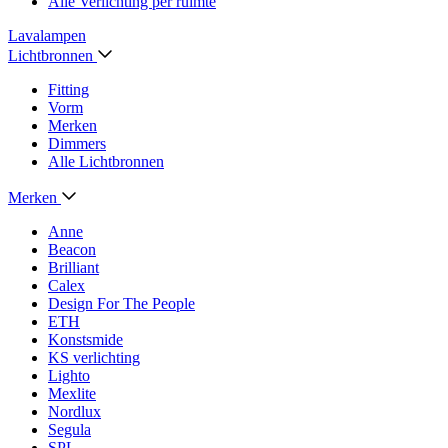
Alle Verlichting per ruimte
Lavalampen
Lichtbronnen
Fitting
Vorm
Merken
Dimmers
Alle Lichtbronnen
Merken
Anne
Beacon
Brilliant
Calex
Design For The People
ETH
Konstsmide
KS verlichting
Lighto
Mexlite
Nordlux
Segula
SPL