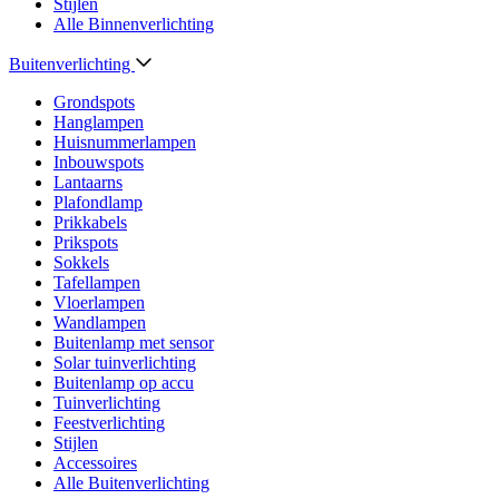
Stijlen
Alle Binnenverlichting
Buitenverlichting
Grondspots
Hanglampen
Huisnummerlampen
Inbouwspots
Lantaarns
Plafondlamp
Prikkabels
Prikspots
Sokkels
Tafellampen
Vloerlampen
Wandlampen
Buitenlamp met sensor
Solar tuinverlichting
Buitenlamp op accu
Tuinverlichting
Feestverlichting
Stijlen
Accessoires
Alle Buitenverlichting