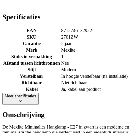
Specificaties
EAN
8712746132922
SKU
2701ZW
Garantie
2 jaar
Merk
Mexlite
Stuks in verpakking
1
Afstand tussen lichtbronnen
Nee
Stijl
Modern
Verstelbaar
In hoogte verstelbaar (na installatie)
Richtbaar
Niet richtbaar
Kabel
Ja, kabel aan product
Meer specificaties
Omschrijving
De Mexlite Minimalics Hanglamp - E27 in zwart is een moderne en
minimalistische hanglamp die perfect past in een eigentijds interieur.