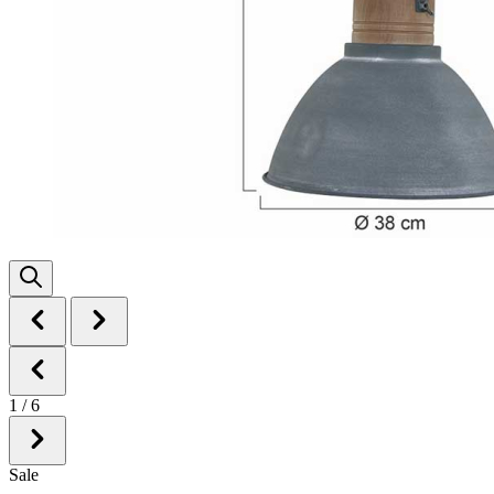
1
/
6
Sale