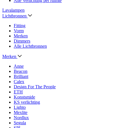
Alle Verlichting per ruimte
Lavalampen
Lichtbronnen
Fitting
Vorm
Merken
Dimmers
Alle Lichtbronnen
Merken
Anne
Beacon
Brilliant
Calex
Design For The People
ETH
Konstsmide
KS verlichting
Lighto
Mexlite
Nordlux
Segula
SPL