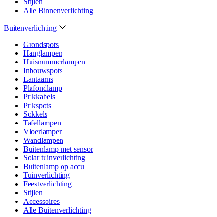
Stijlen
Alle Binnenverlichting
Buitenverlichting
Grondspots
Hanglampen
Huisnummerlampen
Inbouwspots
Lantaarns
Plafondlamp
Prikkabels
Prikspots
Sokkels
Tafellampen
Vloerlampen
Wandlampen
Buitenlamp met sensor
Solar tuinverlichting
Buitenlamp op accu
Tuinverlichting
Feestverlichting
Stijlen
Accessoires
Alle Buitenverlichting