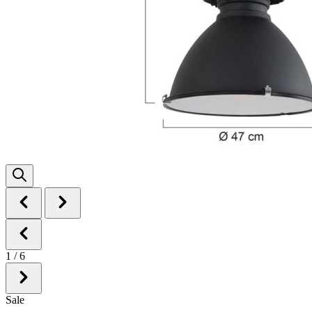
1
/
6
Sale