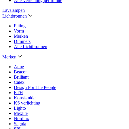
Alle Verlichting per ruimte
Lavalampen
Lichtbronnen
Fitting
Vorm
Merken
Dimmers
Alle Lichtbronnen
Merken
Anne
Beacon
Brilliant
Calex
Design For The People
ETH
Konstsmide
KS verlichting
Lighto
Mexlite
Nordlux
Segula
SPL