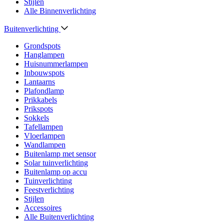
Stijlen
Alle Binnenverlichting
Buitenverlichting
Grondspots
Hanglampen
Huisnummerlampen
Inbouwspots
Lantaarns
Plafondlamp
Prikkabels
Prikspots
Sokkels
Tafellampen
Vloerlampen
Wandlampen
Buitenlamp met sensor
Solar tuinverlichting
Buitenlamp op accu
Tuinverlichting
Feestverlichting
Stijlen
Accessoires
Alle Buitenverlichting