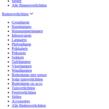
Stijlen
Alle Binnenverlichting
Buitenverlichting
Grondspots
Hanglampen
Huisnummerlampen
Inbouwspots
Lantaarns
Plafondlamp
Prikkabels
Prikspots
Sokkels
Tafellampen
Vloerlampen
Wandlampen
Buitenlamp met sensor
Solar tuinverlichting
Buitenlamp op accu
Tuinverlichting
Feestverlichting
Stijlen
Accessoires
Alle Buitenverlichting