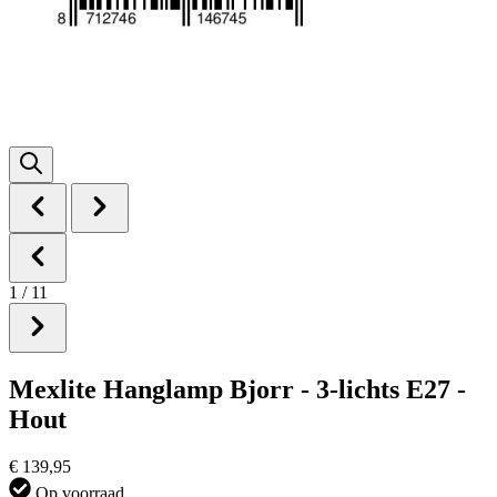
1
/
11
Mexlite Hanglamp Bjorr - 3-lichts E27 -
Hout
€ 139,95
Op voorraad