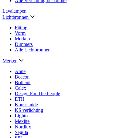
Alle Verlichting per ruimte
Lavalampen
Lichtbronnen
Fitting
Vorm
Merken
Dimmers
Alle Lichtbronnen
Merken
Anne
Beacon
Brilliant
Calex
Design For The People
ETH
Konstsmide
KS verlichting
Lighto
Mexlite
Nordlux
Segula
SPL