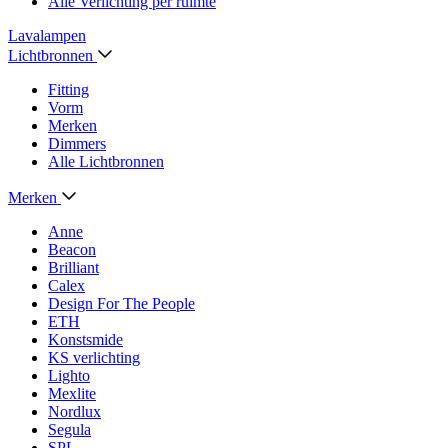
Alle Verlichting per ruimte
Lavalampen
Lichtbronnen
Fitting
Vorm
Merken
Dimmers
Alle Lichtbronnen
Merken
Anne
Beacon
Brilliant
Calex
Design For The People
ETH
Konstsmide
KS verlichting
Lighto
Mexlite
Nordlux
Segula
SPL