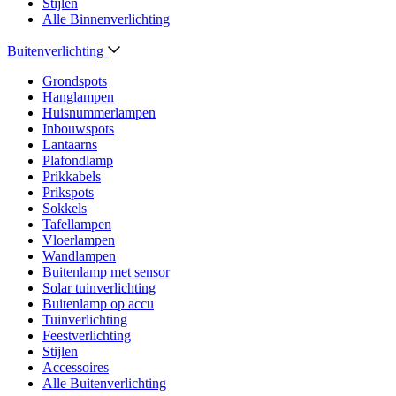
Stijlen
Alle Binnenverlichting
Buitenverlichting
Grondspots
Hanglampen
Huisnummerlampen
Inbouwspots
Lantaarns
Plafondlamp
Prikkabels
Prikspots
Sokkels
Tafellampen
Vloerlampen
Wandlampen
Buitenlamp met sensor
Solar tuinverlichting
Buitenlamp op accu
Tuinverlichting
Feestverlichting
Stijlen
Accessoires
Alle Buitenverlichting