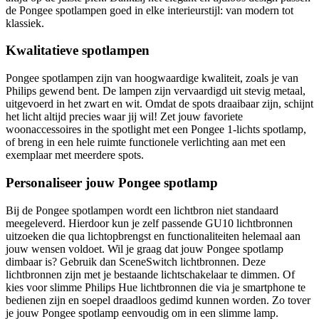
de Pongee spotlampen goed in elke interieurstijl: van modern tot
klassiek.
Kwalitatieve spotlampen
Pongee spotlampen zijn van hoogwaardige kwaliteit, zoals je van
Philips gewend bent. De lampen zijn vervaardigd uit stevig metaal,
uitgevoerd in het zwart en wit. Omdat de spots draaibaar zijn, schijnt
het licht altijd precies waar jij wil! Zet jouw favoriete
woonaccessoires in the spotlight met een Pongee 1-lichts spotlamp,
of breng in een hele ruimte functionele verlichting aan met een
exemplaar met meerdere spots.
Personaliseer jouw Pongee spotlamp
Bij de Pongee spotlampen wordt een lichtbron niet standaard
meegeleverd. Hierdoor kun je zelf passende GU10 lichtbronnen
uitzoeken die qua lichtopbrengst en functionaliteiten helemaal aan
jouw wensen voldoet. Wil je graag dat jouw Pongee spotlamp
dimbaar is? Gebruik dan SceneSwitch lichtbronnen. Deze
lichtbronnen zijn met je bestaande lichtschakelaar te dimmen. Of
kies voor slimme Philips Hue lichtbronnen die via je smartphone te
bedienen zijn en soepel draadloos gedimd kunnen worden. Zo tover
je jouw Pongee spotlamp eenvoudig om in een slimme lamp.