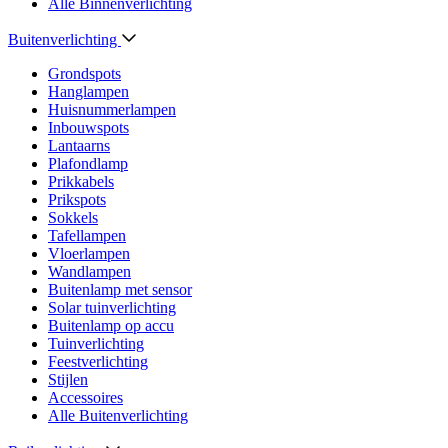
Alle Binnenverlichting
Buitenverlichting
Grondspots
Hanglampen
Huisnummerlampen
Inbouwspots
Lantaarns
Plafondlamp
Prikkabels
Prikspots
Sokkels
Tafellampen
Vloerlampen
Wandlampen
Buitenlamp met sensor
Solar tuinverlichting
Buitenlamp op accu
Tuinverlichting
Feestverlichting
Stijlen
Accessoires
Alle Buitenverlichting