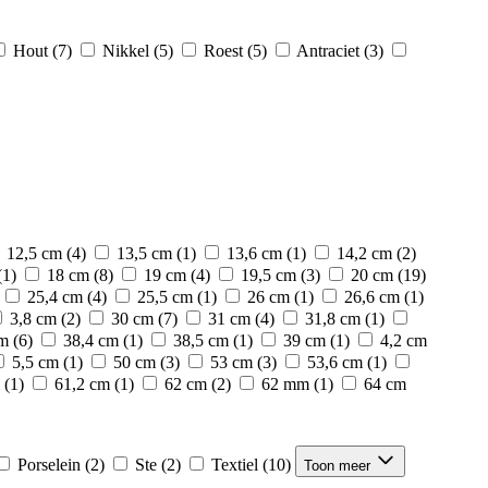
Hout
(7)
Nikkel
(5)
Roest
(5)
Antraciet
(3)
12,5 cm
(4)
13,5 cm
(1)
13,6 cm
(1)
14,2 cm
(2)
(1)
18 cm
(8)
19 cm
(4)
19,5 cm
(3)
20 cm
(19)
25,4 cm
(4)
25,5 cm
(1)
26 cm
(1)
26,6 cm
(1)
3,8 cm
(2)
30 cm
(7)
31 cm
(4)
31,8 cm
(1)
cm
(6)
38,4 cm
(1)
38,5 cm
(1)
39 cm
(1)
4,2 cm
5,5 cm
(1)
50 cm
(3)
53 cm
(3)
53,6 cm
(1)
(1)
61,2 cm
(1)
62 cm
(2)
62 mm
(1)
64 cm
Porselein
(2)
Ste
(2)
Textiel
(10)
Toon meer