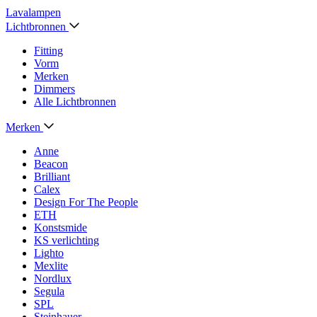
Lavalampen
Lichtbronnen
Fitting
Vorm
Merken
Dimmers
Alle Lichtbronnen
Merken
Anne
Beacon
Brilliant
Calex
Design For The People
ETH
Konstsmide
KS verlichting
Lighto
Mexlite
Nordlux
Segula
SPL
Steinhauer