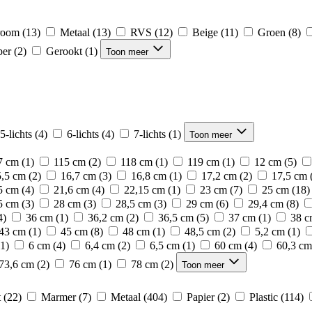
room
(13)
Metaal
(13)
RVS
(12)
Beige
(11)
Groen
(8)
er
(2)
Gerookt
(1)
Toon meer
5-lichts
(4)
6-lichts
(4)
7-lichts
(1)
Toon meer
7 cm
(1)
115 cm
(2)
118 cm
(1)
119 cm
(1)
12 cm
(5)
5,5 cm
(2)
16,7 cm
(3)
16,8 cm
(1)
17,2 cm
(2)
17,5 cm
5 cm
(4)
21,6 cm
(4)
22,15 cm
(1)
23 cm
(7)
25 cm
(18)
5 cm
(3)
28 cm
(3)
28,5 cm
(3)
29 cm
(6)
29,4 cm
(8)
4)
36 cm
(1)
36,2 cm
(2)
36,5 cm
(5)
37 cm
(1)
38 
43 cm
(1)
45 cm
(8)
48 cm
(1)
48,5 cm
(2)
5,2 cm
(1)
(1)
6 cm
(4)
6,4 cm
(2)
6,5 cm
(1)
60 cm
(4)
60,3 cm
73,6 cm
(2)
76 cm
(1)
78 cm
(2)
Toon meer
t
(22)
Marmer
(7)
Metaal
(404)
Papier
(2)
Plastic
(114)