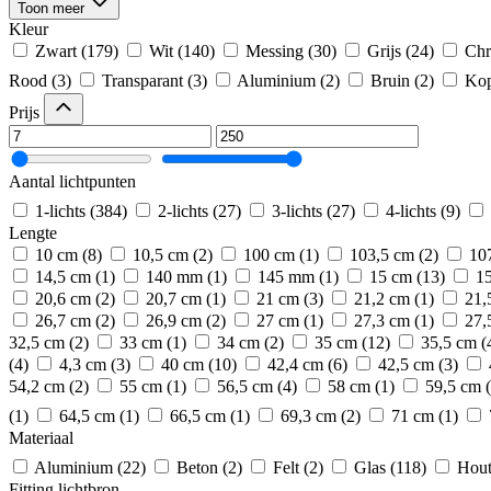
Toon meer
Kleur
Zwart
(179)
Wit
(140)
Messing
(30)
Grijs
(24)
Ch
Rood
(3)
Transparant
(3)
Aluminium
(2)
Bruin
(2)
Kop
Prijs
Aantal lichtpunten
1-lichts
(384)
2-lichts
(27)
3-lichts
(27)
4-lichts
(9)
Lengte
10 cm
(8)
10,5 cm
(2)
100 cm
(1)
103,5 cm
(2)
10
14,5 cm
(1)
140 mm
(1)
145 mm
(1)
15 cm
(13)
1
20,6 cm
(2)
20,7 cm
(1)
21 cm
(3)
21,2 cm
(1)
21,
26,7 cm
(2)
26,9 cm
(2)
27 cm
(1)
27,3 cm
(1)
27,
32,5 cm
(2)
33 cm
(1)
34 cm
(2)
35 cm
(12)
35,5 cm
(
(4)
4,3 cm
(3)
40 cm
(10)
42,4 cm
(6)
42,5 cm
(3)
54,2 cm
(2)
55 cm
(1)
56,5 cm
(4)
58 cm
(1)
59,5 cm
(1)
64,5 cm
(1)
66,5 cm
(1)
69,3 cm
(2)
71 cm
(1)
Materiaal
Aluminium
(22)
Beton
(2)
Felt
(2)
Glas
(118)
Hou
Fitting lichtbron