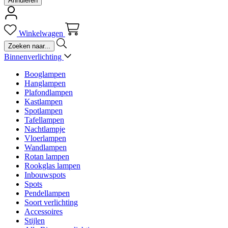
Annuleren
Winkelwagen
Binnenverlichting
Booglampen
Hanglampen
Plafondlampen
Kastlampen
Spotlampen
Tafellampen
Nachtlampje
Vloerlampen
Wandlampen
Rotan lampen
Rookglas lampen
Inbouwspots
Spots
Pendellampen
Soort verlichting
Accessoires
Stijlen