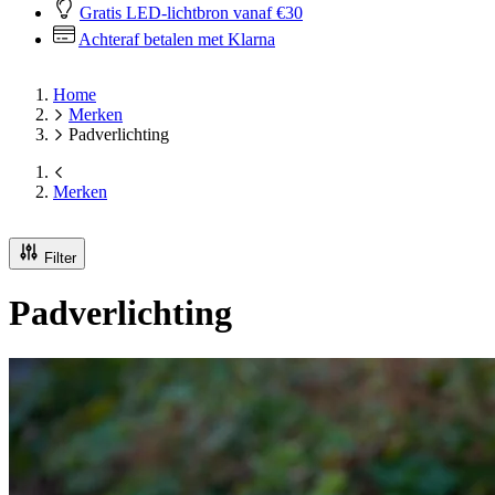
Gratis LED-lichtbron vanaf €30
Achteraf betalen met Klarna
Home
Merken
Padverlichting
Merken
Filter
Padverlichting