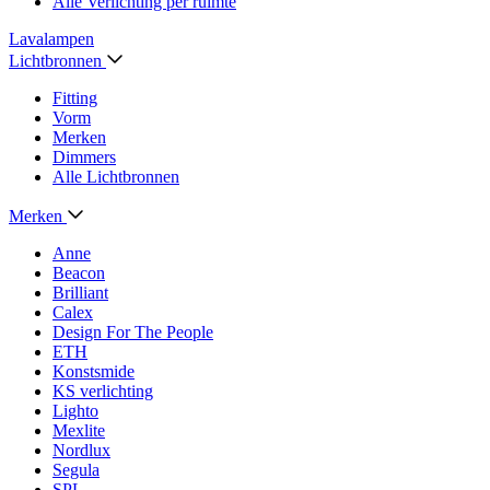
Alle Verlichting per ruimte
Lavalampen
Lichtbronnen
Fitting
Vorm
Merken
Dimmers
Alle Lichtbronnen
Merken
Anne
Beacon
Brilliant
Calex
Design For The People
ETH
Konstsmide
KS verlichting
Lighto
Mexlite
Nordlux
Segula
SPL