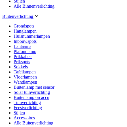
Stijlen
Alle Binnenverlichting
Buitenverlichting
Grondspots
Hanglampen
Huisnummerlampen
Inbouwspots
Lantaarns
Plafondlamp
Prikkabels
Prikspots
Sokkels
Tafellampen
Vloerlampen
Wandlampen
Buitenlamp met sensor
Solar tuinverlichting
Buitenlamp op accu
Tuinverlichting
Feestverlichting
Stijlen
Accessoires
Alle Buitenverlichting