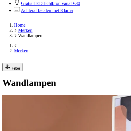
365 dagen bedenktijd
Gratis LED-lichtbron vanaf €30
Achteraf betalen met Klarna
Home
Merken
Wandlampen
Merken
Filter
Wandlampen