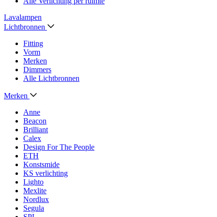
Alle Verlichting per ruimte
Lavalampen
Lichtbronnen
Fitting
Vorm
Merken
Dimmers
Alle Lichtbronnen
Merken
Anne
Beacon
Brilliant
Calex
Design For The People
ETH
Konstsmide
KS verlichting
Lighto
Mexlite
Nordlux
Segula
SPL