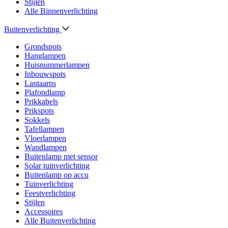
Stijlen
Alle Binnenverlichting
Buitenverlichting
Grondspots
Hanglampen
Huisnummerlampen
Inbouwspots
Lantaarns
Plafondlamp
Prikkabels
Prikspots
Sokkels
Tafellampen
Vloerlampen
Wandlampen
Buitenlamp met sensor
Solar tuinverlichting
Buitenlamp op accu
Tuinverlichting
Feestverlichting
Stijlen
Accessoires
Alle Buitenverlichting