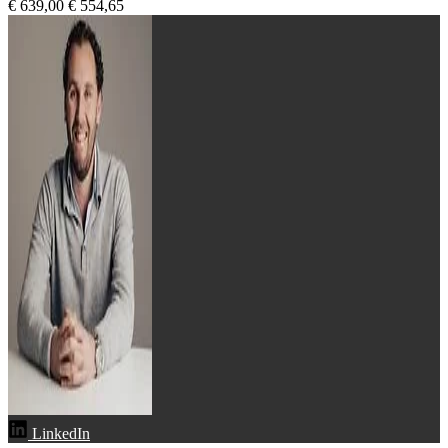
€ 639,00
€ 554,65
LinkedIn