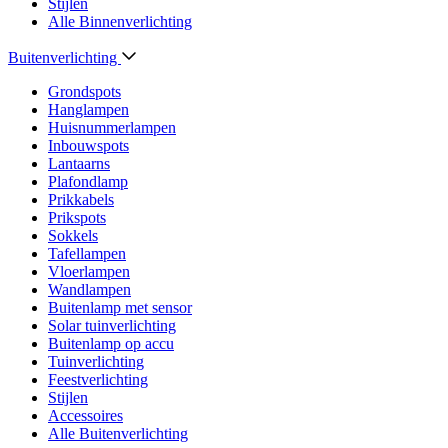
Stijlen
Alle Binnenverlichting
Buitenverlichting
Grondspots
Hanglampen
Huisnummerlampen
Inbouwspots
Lantaarns
Plafondlamp
Prikkabels
Prikspots
Sokkels
Tafellampen
Vloerlampen
Wandlampen
Buitenlamp met sensor
Solar tuinverlichting
Buitenlamp op accu
Tuinverlichting
Feestverlichting
Stijlen
Accessoires
Alle Buitenverlichting