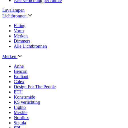
Alle Verlichting per ruimte
Lavalampen
Lichtbronnen
Fitting
Vorm
Merken
Dimmers
Alle Lichtbronnen
Merken
Anne
Beacon
Brilliant
Calex
Design For The People
ETH
Konstsmide
KS verlichting
Lighto
Mexlite
Nordlux
Segula
SPL