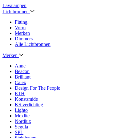
Lavalampen
Lichtbronnen
Fitting
Vorm
Merken
Dimmers
Alle Lichtbronnen
Merken
Anne
Beacon
Brilliant
Calex
Design For The People
ETH
Konstsmide
KS verlichting
Lighto
Mexlite
Nordlux
Segula
SPL
Steinhauer