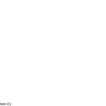
nium
(1)