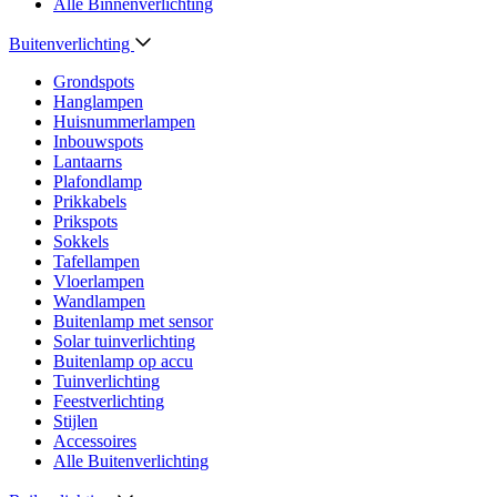
Alle Binnenverlichting
Buitenverlichting
Grondspots
Hanglampen
Huisnummerlampen
Inbouwspots
Lantaarns
Plafondlamp
Prikkabels
Prikspots
Sokkels
Tafellampen
Vloerlampen
Wandlampen
Buitenlamp met sensor
Solar tuinverlichting
Buitenlamp op accu
Tuinverlichting
Feestverlichting
Stijlen
Accessoires
Alle Buitenverlichting