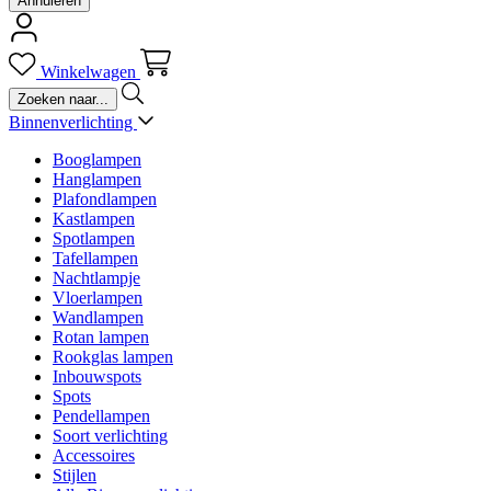
Annuleren
Winkelwagen
Binnenverlichting
Booglampen
Hanglampen
Plafondlampen
Kastlampen
Spotlampen
Tafellampen
Nachtlampje
Vloerlampen
Wandlampen
Rotan lampen
Rookglas lampen
Inbouwspots
Spots
Pendellampen
Soort verlichting
Accessoires
Stijlen