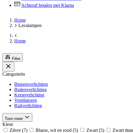
Achteraf betalen met Klarna
Home
Lavalampen
Home
Filter
Categorieën
Binnenverlichting
Buitenverlichting
Kerstverlichting
Ventilatoren
Railverlichting
Toon meer
Kleur
Zilver
(7)
Blauw, wit en rood
(5)
Zwart
(5)
Zwart tita