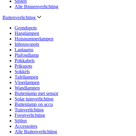
Stijlen
Alle Binnenverlichting
Buitenverlichting
Grondspots
Hanglampen
Huisnummerlampen
Inbouwspots
Lantaarns
Plafondlamp
Prikkabels
Prikspots
Sokkels
Tafellampen
Vloerlampen
Wandlampen
Buitenlamp met sensor
Solar tuinverlichting
Buitenlamp op accu
Tuinverlichting
Feestverlichting
Stijlen
Accessoires
Alle Buitenverlichting