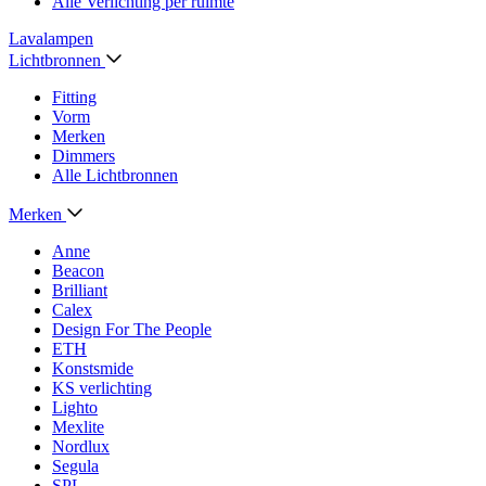
Alle Verlichting per ruimte
Lavalampen
Lichtbronnen
Fitting
Vorm
Merken
Dimmers
Alle Lichtbronnen
Merken
Anne
Beacon
Brilliant
Calex
Design For The People
ETH
Konstsmide
KS verlichting
Lighto
Mexlite
Nordlux
Segula
SPL