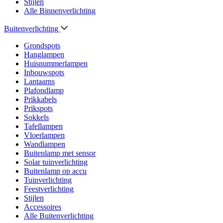
Stijlen
Alle Binnenverlichting
Buitenverlichting
Grondspots
Hanglampen
Huisnummerlampen
Inbouwspots
Lantaarns
Plafondlamp
Prikkabels
Prikspots
Sokkels
Tafellampen
Vloerlampen
Wandlampen
Buitenlamp met sensor
Solar tuinverlichting
Buitenlamp op accu
Tuinverlichting
Feestverlichting
Stijlen
Accessoires
Alle Buitenverlichting