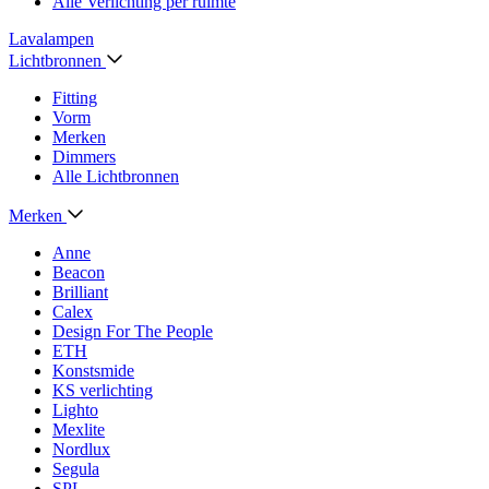
Alle Verlichting per ruimte
Lavalampen
Lichtbronnen
Fitting
Vorm
Merken
Dimmers
Alle Lichtbronnen
Merken
Anne
Beacon
Brilliant
Calex
Design For The People
ETH
Konstsmide
KS verlichting
Lighto
Mexlite
Nordlux
Segula
SPL