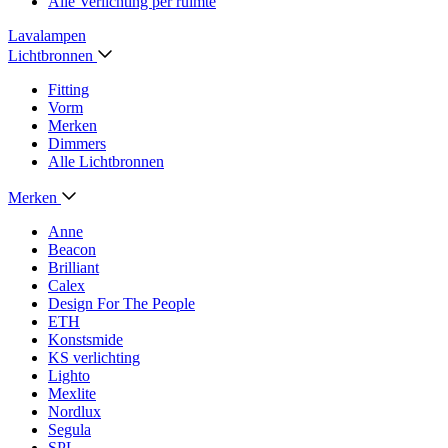
Alle Verlichting per ruimte
Lavalampen
Lichtbronnen
Fitting
Vorm
Merken
Dimmers
Alle Lichtbronnen
Merken
Anne
Beacon
Brilliant
Calex
Design For The People
ETH
Konstsmide
KS verlichting
Lighto
Mexlite
Nordlux
Segula
SPL