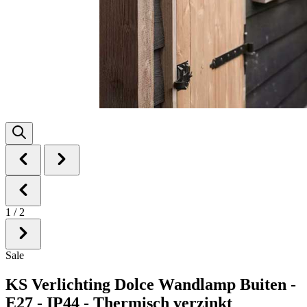
1
/
2
Sale
KS Verlichting Dolce Wandlamp Buiten -
E27 - IP44 - Thermisch verzinkt