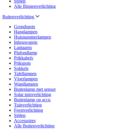
Stijlen
Alle Binnenverlichting
Buitenverlichting
Grondspots
Hanglampen
Huisnummerlampen
Inbouwspots
Lantaarns
Plafondlamp
Prikkabels
Prikspots
Sokkels
Tafellampen
Vloerlampen
Wandlampen
Buitenlamp met sensor
Solar tuinverlichting
Buitenlamp op accu
Tuinverlichting
Feestverlichting
Stijlen
Accessoires
Alle Buitenverlichting