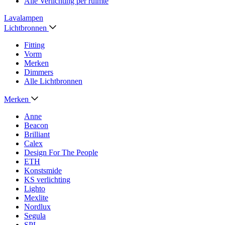
Alle Verlichting per ruimte
Lavalampen
Lichtbronnen
Fitting
Vorm
Merken
Dimmers
Alle Lichtbronnen
Merken
Anne
Beacon
Brilliant
Calex
Design For The People
ETH
Konstsmide
KS verlichting
Lighto
Mexlite
Nordlux
Segula
SPL