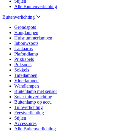
Stijlen
Alle Binnenverlichting
Buitenverlichting
Grondspots
Hanglampen
Huisnummerlampen
Inbouwspots
Lantaarns
Plafondlamp
Prikkabels
Prikspots
Sokkels
Tafellampen
Vloerlampen
Wandlampen
Buitenlamp met sensor
Solar tuinverlichting
Buitenlamp op accu
Tuinverlichting
Feestverlichting
Stijlen
Accessoires
Alle Buitenverlichting