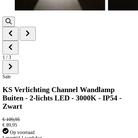
1
/
3
Sale
KS Verlichting Channel Wandlamp
Buiten - 2-lichts LED - 3000K - IP54 -
Zwart
€ 109,95
€ 89,95
Op voorraad
Levertijd 1 werkdag