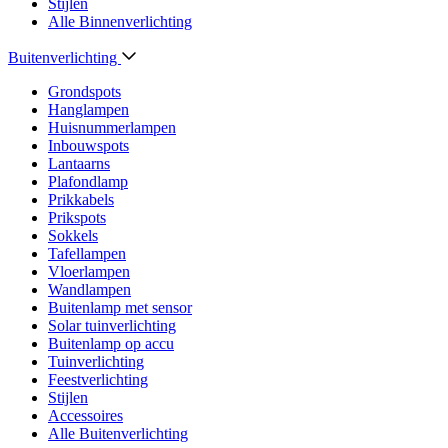
Stijlen
Alle Binnenverlichting
Buitenverlichting
Grondspots
Hanglampen
Huisnummerlampen
Inbouwspots
Lantaarns
Plafondlamp
Prikkabels
Prikspots
Sokkels
Tafellampen
Vloerlampen
Wandlampen
Buitenlamp met sensor
Solar tuinverlichting
Buitenlamp op accu
Tuinverlichting
Feestverlichting
Stijlen
Accessoires
Alle Buitenverlichting