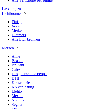
Alle Verlichting per ruimte
Lavalampen
Lichtbronnen
Fitting
Vorm
Merken
Dimmers
Alle Lichtbronnen
Merken
Anne
Beacon
Brilliant
Calex
Design For The People
ETH
Konstsmide
KS verlichting
Lighto
Mexlite
Nordlux
Segula
SPL