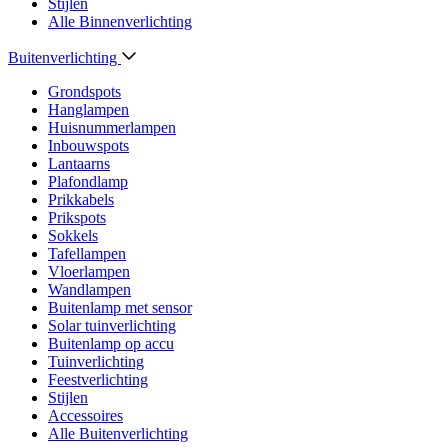
Stijlen
Alle Binnenverlichting
Buitenverlichting
Grondspots
Hanglampen
Huisnummerlampen
Inbouwspots
Lantaarns
Plafondlamp
Prikkabels
Prikspots
Sokkels
Tafellampen
Vloerlampen
Wandlampen
Buitenlamp met sensor
Solar tuinverlichting
Buitenlamp op accu
Tuinverlichting
Feestverlichting
Stijlen
Accessoires
Alle Buitenverlichting