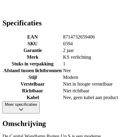
Specificaties
EAN
8714732659406
SKU
6594
Garantie
2 jaar
Merk
KS verlichting
Stuks in verpakking
1
Afstand tussen lichtbronnen
Nee
Stijl
Modern
Verstelbaar
Niet in hoogte verstelbaar
Richtbaar
Niet richtbaar
Kabel
Nee, geen kabel aan product
Meer specificaties
Omschrijving
De Capital Wandlamp Buiten Up S is een moderne