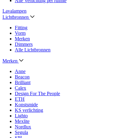
Alle Verlichting per ruimte
Lavalampen
Lichtbronnen
Fitting
Vorm
Merken
Dimmers
Alle Lichtbronnen
Merken
Anne
Beacon
Brilliant
Calex
Design For The People
ETH
Konstsmide
KS verlichting
Lighto
Mexlite
Nordlux
Segula
SPL