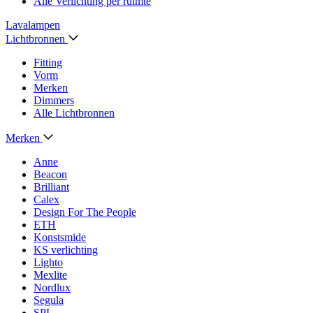
Alle Verlichting per ruimte
Lavalampen
Lichtbronnen
Fitting
Vorm
Merken
Dimmers
Alle Lichtbronnen
Merken
Anne
Beacon
Brilliant
Calex
Design For The People
ETH
Konstsmide
KS verlichting
Lighto
Mexlite
Nordlux
Segula
SPL