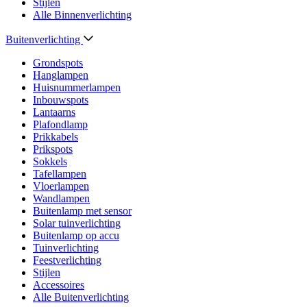
Stijlen
Alle Binnenverlichting
Buitenverlichting
Grondspots
Hanglampen
Huisnummerlampen
Inbouwspots
Lantaarns
Plafondlamp
Prikkabels
Prikspots
Sokkels
Tafellampen
Vloerlampen
Wandlampen
Buitenlamp met sensor
Solar tuinverlichting
Buitenlamp op accu
Tuinverlichting
Feestverlichting
Stijlen
Accessoires
Alle Buitenverlichting