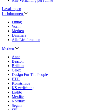
Alle Verlichting per ruimte
Lavalampen
Lichtbronnen
Fitting
Vorm
Merken
Dimmers
Alle Lichtbronnen
Merken
Anne
Beacon
Brilliant
Calex
Design For The People
ETH
Konstsmide
KS verlichting
Lighto
Mexlite
Nordlux
Segula
SPL