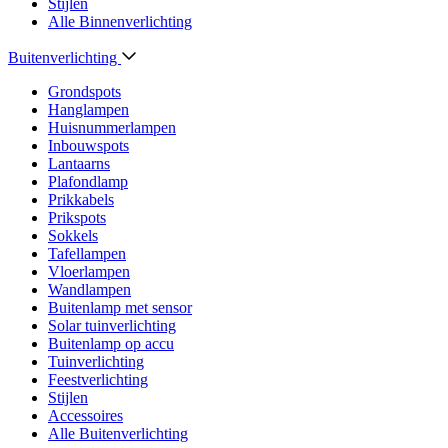
Stijlen
Alle Binnenverlichting
Buitenverlichting
Grondspots
Hanglampen
Huisnummerlampen
Inbouwspots
Lantaarns
Plafondlamp
Prikkabels
Prikspots
Sokkels
Tafellampen
Vloerlampen
Wandlampen
Buitenlamp met sensor
Solar tuinverlichting
Buitenlamp op accu
Tuinverlichting
Feestverlichting
Stijlen
Accessoires
Alle Buitenverlichting