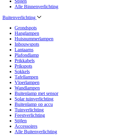
Stijlen
Alle Binnenverlichting
Buitenverlichting
Grondspots
Hanglampen
Huisnummerlampen
Inbouwspots
Lantaarns
Plafondlamp
Prikkabels
Prikspots
Sokkels
Tafellampen
Vloerlampen
Wandlampen
Buitenlamp met sensor
Solar tuinverlichting
Buitenlamp op accu
Tuinverlichting
Feestverlichting
Stijlen
Accessoires
Alle Buitenverlichting