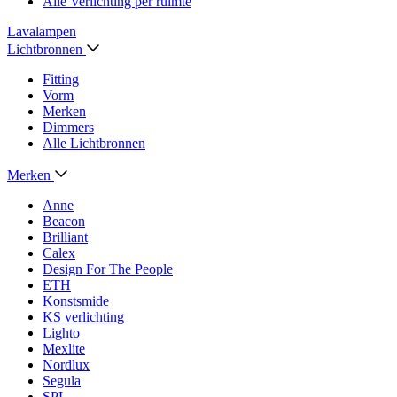
Alle Verlichting per ruimte
Lavalampen
Lichtbronnen
Fitting
Vorm
Merken
Dimmers
Alle Lichtbronnen
Merken
Anne
Beacon
Brilliant
Calex
Design For The People
ETH
Konstsmide
KS verlichting
Lighto
Mexlite
Nordlux
Segula
SPL