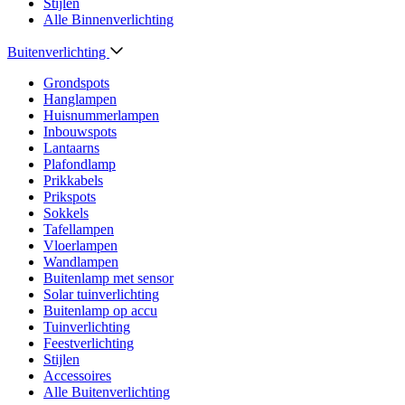
Stijlen
Alle Binnenverlichting
Buitenverlichting
Grondspots
Hanglampen
Huisnummerlampen
Inbouwspots
Lantaarns
Plafondlamp
Prikkabels
Prikspots
Sokkels
Tafellampen
Vloerlampen
Wandlampen
Buitenlamp met sensor
Solar tuinverlichting
Buitenlamp op accu
Tuinverlichting
Feestverlichting
Stijlen
Accessoires
Alle Buitenverlichting