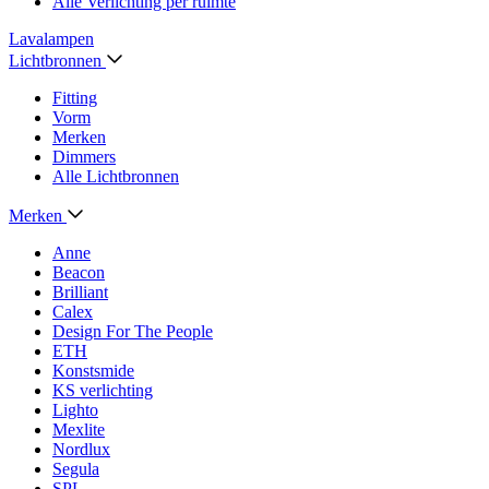
Alle Verlichting per ruimte
Lavalampen
Lichtbronnen
Fitting
Vorm
Merken
Dimmers
Alle Lichtbronnen
Merken
Anne
Beacon
Brilliant
Calex
Design For The People
ETH
Konstsmide
KS verlichting
Lighto
Mexlite
Nordlux
Segula
SPL