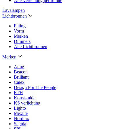
Alle Verlichting per ruimte
Lavalampen
Lichtbronnen
Fitting
Vorm
Merken
Dimmers
Alle Lichtbronnen
Merken
Anne
Beacon
Brilliant
Calex
Design For The People
ETH
Konstsmide
KS verlichting
Lighto
Mexlite
Nordlux
Segula
SPL