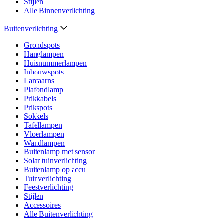
Stijlen
Alle Binnenverlichting
Buitenverlichting
Grondspots
Hanglampen
Huisnummerlampen
Inbouwspots
Lantaarns
Plafondlamp
Prikkabels
Prikspots
Sokkels
Tafellampen
Vloerlampen
Wandlampen
Buitenlamp met sensor
Solar tuinverlichting
Buitenlamp op accu
Tuinverlichting
Feestverlichting
Stijlen
Accessoires
Alle Buitenverlichting