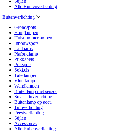
Stijlen
Alle Binnenverlichting
Buitenverlichting
Grondspots
Hanglampen
Huisnummerlampen
Inbouwspots
Lantaarns
Plafondlamp
Prikkabels
Prikspots
Sokkels
Tafellampen
Vloerlampen
Wandlampen
Buitenlamp met sensor
Solar tuinverlichting
Buitenlamp op accu
Tuinverlichting
Feestverlichting
Stijlen
Accessoires
Alle Buitenverlichting