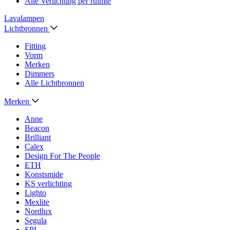
Alle Verlichting per ruimte
Lavalampen
Lichtbronnen
Fitting
Vorm
Merken
Dimmers
Alle Lichtbronnen
Merken
Anne
Beacon
Brilliant
Calex
Design For The People
ETH
Konstsmide
KS verlichting
Lighto
Mexlite
Nordlux
Segula
SPL